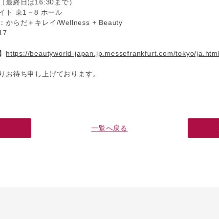
00（最終日は16:30まで）
ト 東1－8 ホール
だ＋キレイ/Wellness + Beauty
17
】
https://beautyworld-japan.jp.messefrankfurt.com/tokyo/ja.htm
りお待ち申し上げております。
へ
一覧へ戻る