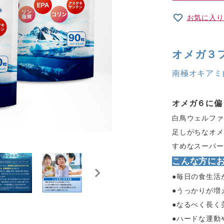
お気に入り
オメガ３
南極オキアミ
オメガ６に偏
白鳥ウェルファ
足しがちなオメ
すめなスーパー
こんな方
●毎日の食生活
●うっかりが増
●なるべく長く
●ハードな運動