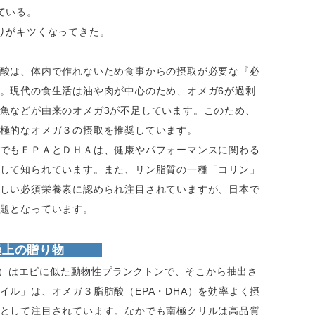
ている。
りがキツくなってきた。
酸は、体内で作れないため食事からの摂取が必要な『必
。現代の食生活は油や肉が中心のため、オメガ6が過剰
魚などが由来のオメガ3が不足しています。このため、
極的なオメガ３の摂取を推奨しています。
でもＥＰＡとＤＨＡは、健康やパフォーマンスに関わる
して知られています。また、リン脂質の一種「コリン」
しい必須栄養素に認められ注目されていますが、日本で
題となっています。
ら極上の贈り物
ll）はエビに似た動物性プランクトンで、そこから抽出さ
イル」は、オメガ３脂肪酸（EPA・DHA）を効率よく摂
として注目されています。なかでも南極クリルは高品質