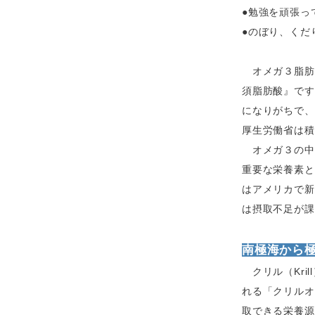
●勉強を頑張っ
●のぼり、くだ
オメガ３脂肪
須脂肪酸』です
になりがちで、
厚生労働省は積
オメガ３の中
重要な栄養素と
はアメリカで新
は摂取不足が課
南極海か
クリル（Kri
れる「クリルオ
取できる栄養源