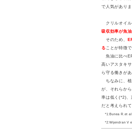
で人気がありま
クリルオイル
吸収効率が魚油の
そのため、
E
る
ことが特徴で
魚油に比べEP
高いアスタキサ
ら守る働きがあ
ちなみに、植
が、それらから
率は低く(*2
だと考えられて
*1:Bunea R.et al.
*2:Wijendran V et