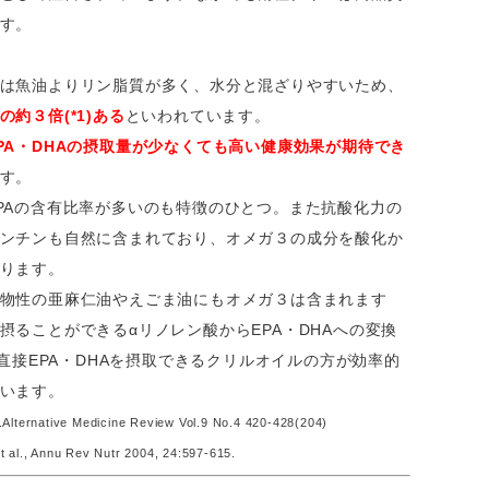
す。
は魚油よりリン脂質が多く、水分と混ざりやすいため、
約３倍(*1)ある
といわれています。
PA・DHAの摂取量が少なくても高い健康効果が期待でき
す。
Aの含有比率が多いのも特徴のひとつ。また抗酸化力の
ンチンも自然に含まれており、オメガ３の成分を酸化か
ります。
物性の亜麻仁油やえごま油にもオメガ３は含まれます
摂ることができるαリノレン酸からEPA・DHAへの変換
)、直接EPA・DHAを摂取できるクリルオイルの方が効率的
います。
Alternative Medicine Review Vol.9 No.4 420-428(204)
 al., Annu Rev Nutr 2004, 24:597-615.