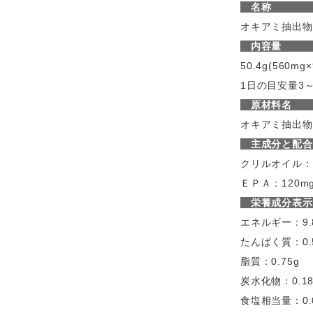
オキアミ抽出物
内
50.4g(560mg
1日の目安量3
原
オキアミ抽出物
主成分と配
クリルオイル：1
ＥＰＡ：120
栄養成分表示
エネルギー：9.8
たんぱく質：0.
脂質：0.75g
炭水化物：0.18
食塩相当量：0.0