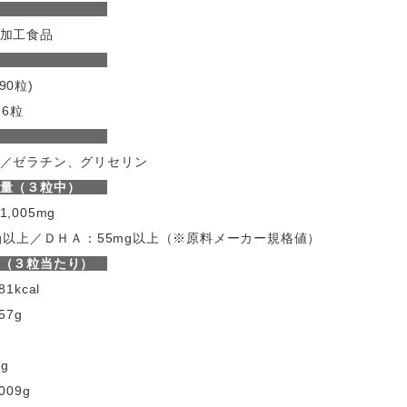
名称
加工食品
容量
×90粒)
～6粒
材料名
／ゼラチン、グリセリン
合量（３粒中）
,005mg
mg以上／ＤＨＡ：55mg以上（※原料メーカー規格値）
（３粒当たり）
1kcal
57g
g
09g