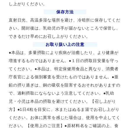
し上がりください。
保存方法
直射日光、高温多湿な場所を避け、冷暗所に保存してくだ
さい。開封後は、乳幼児の手が届かないところで保管し、
できるだけ早めにお召し上がりください。
お取り扱い上の注意
●本品は、多量摂取により疾病が治癒したり、より健康が
増進するものではありません。●１日の摂取目安量を守っ
てください。●本品は、特定保健用食品と異なり、消費者
庁長官による個別審査を受けたものではありません。●亜
鉛の摂り過ぎは、銅の吸収を阻害するおそれがありますの
で、過剰摂取にならないよう注意してください。●乳幼
児・小児は本品の摂取を避けてください。【召し上がり
方】●1日4粒を目安に、水またはぬるま湯でお召し上がり
ください。お体に異常を感じた場合は、使用を中止してく
ださい。【使用上のご注意】●原材料名をご確認の上、食