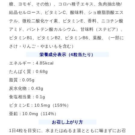
糖、ヨモギ、その他）、コロハ種子エキス、魚肉抽出物/
結晶セルロース、ビタミンC、酸味料、ショ糖脂肪酸エス
テル、微粒二酸化ケイ素、ビタミンE、香料、ニコチン酸
アミド、パントテン酸カルシウム、甘味料（ステビア）、
ビタミンB1、ビタミンB2、ビタミンB6、葉酸、（一部に
さけ・りんご・やまいもを含む）
栄養成分表示（4粒当たり）
エネルギー：4.85kcal
たんぱく質：0.68g
脂質：0.05g
炭水化物：0.43g
食塩相当量：0.1g
ビタミンE：10.5mg（159%）
亜鉛：10.0mg（114%）
お召し上がり方
1日4粒を目安に、水またはぬるま湯とともに噛まずにお召