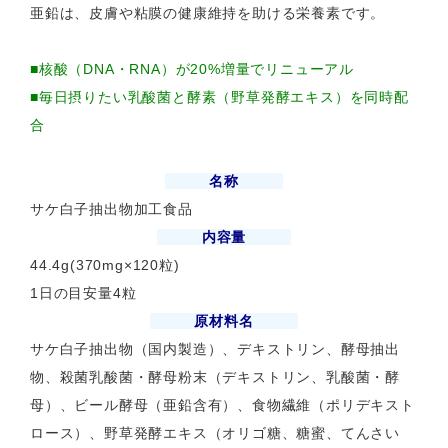
亜鉛は、皮膚や粘膜の健康維持を助ける栄養素です。
■核酸（DNA・RNA）が20%増量でリニューアル
■毎日摂りたい乳酸菌と酵素（野草発酵エキス）を同時配
合
名称
サケ白子抽出物加工食品
内容量
44.4g(370mg×120粒)
1日の目安量4粒
原材料名
サケ白子抽出物（国内製造）、デキストリン、酵母抽出
物、殺菌乳酸菌・酵母粉末（デキストリン、乳酸菌・酵
母）、ビール酵母（亜鉛含有）、食物繊維（ポリデキスト
ロース）、野草発酵エキス（オリゴ糖、糖蜜、てんさい